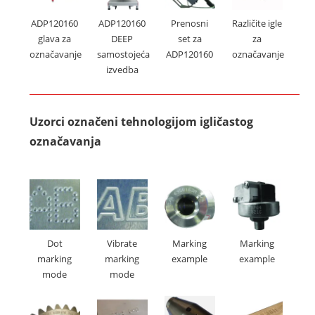
Različite igle
ADP120160
ADP120160
Prenosni
za
glava za
DEEP
set za
označavanje
označavanje
samostojeća
ADP120160
izvedba
Uzorci označeni tehnologijom igličastog
označavanja
Dot
Vibrate
Marking
Marking
marking
marking
example
example
mode
mode