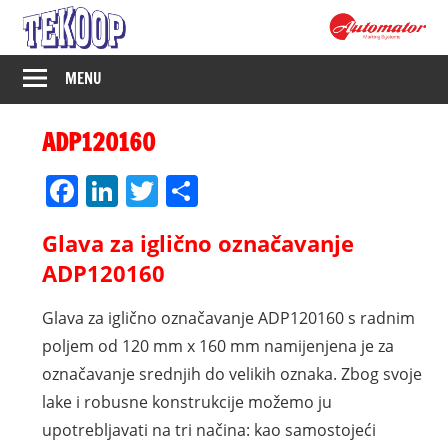
Skip
to
content
Tekoop
MENU
–
ADP120160
Industrijsko
Facebook
LinkedIn
Twitter
Share
označavanje
Glava za iglično označavanje
ADP120160
Glava za iglično označavanje ADP120160 s radnim
poljem od 120 mm x 160 mm namijenjena je za
označavanje srednjih do velikih oznaka. Zbog svoje
lake i robusne konstrukcije možemo ju
upotrebljavati na tri načina: kao samostojeći