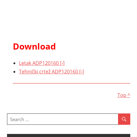
Download
Letak ADP120160 [›]
Tehnički crtež ADP120160 [›]
Top ^