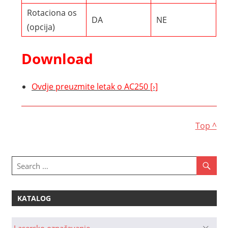
Rotaciona os
DA
NE
(opcija)
Download
Ovdje preuzmite letak o AC250 [›]
Top ^
KATALOG