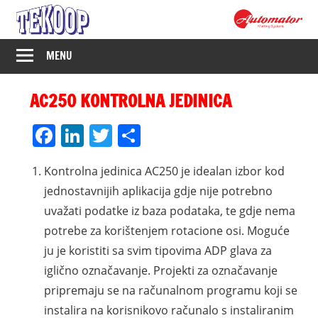
Skip
to
content
Tekoop
MENU
–
AC250 KONTROLNA JEDINICA
Industrijsko
Facebook
LinkedIn
Twitter
Share
označavanje
Kontrolna jedinica AC250 je idealan izbor kod
jednostavnijih aplikacija gdje nije potrebno
uvažati podatke iz baza podataka, te gdje nema
potrebe za korištenjem rotacione osi. Moguće
ju je koristiti sa svim tipovima ADP glava za
iglično označavanje. Projekti za označavanje
pripremaju se na računalnom programu koji se
instalira na korisnikovo računalo s instaliranim