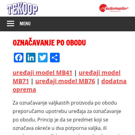
Skip
to
content
Tekoop
MENU
–
OZNAČAVANJE PO OBODU
Industrijsko
Facebook
LinkedIn
Twitter
Share
označavanje
uređaji model MB41
|
uređaji model
MB71
|
uređaji model MB76
|
dodatna
oprema
Za označavanje valjkastih proizvoda po obodu
preporučamo upotrebu uređaja za označavanje
po obodu. Princip je da se predmet koji se
označava okreće u dva potporna valjka, ili