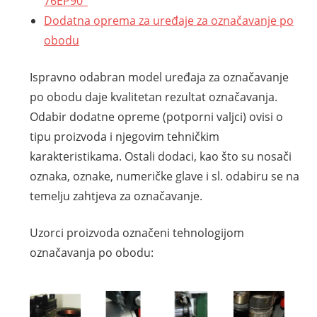
76EP90°
Dodatna oprema za uređaje za označavanje po
obodu
Ispravno odabran model uređaja za označavanje
po obodu daje kvalitetan rezultat označavanja.
Odabir dodatne opreme (potporni valjci) ovisi o
tipu proizvoda i njegovim tehničkim
karakteristikama. Ostali dodaci, kao što su nosači
oznaka, oznake, numeričke glave i sl. odabiru se na
temelju zahtjeva za označavanje.
Uzorci proizvoda označeni tehnologijom
označavanja po obodu: