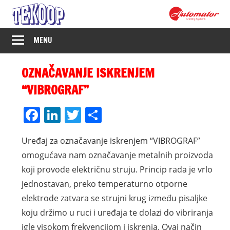
Skip
to
content
Tekoop
MENU
–
OZNAČAVANJE ISKRENJEM
Industrijsko
“VIBROGRAF”
označavanje
Facebook
LinkedIn
Twitter
Share
Uređaj za označavanje iskrenjem “VIBROGRAF”
omogućava nam označavanje metalnih proizvoda
koji provode električnu struju. Princip rada je vrlo
jednostavan, preko temperaturno otporne
elektrode zatvara se strujni krug između pisaljke
koju držimo u ruci i uređaja te dolazi do vibriranja
igle visokom frekvencijom i iskrenja. Ovaj način