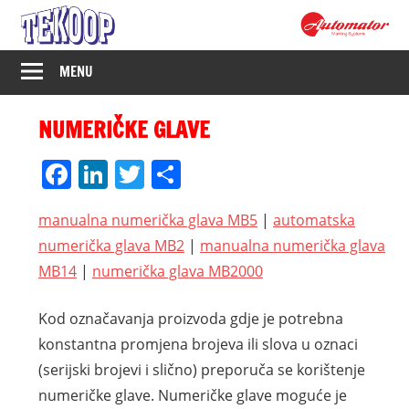
Skip
to
content
Tekoop
MENU
–
NUMERIČKE GLAVE
Industrijsko
Facebook
LinkedIn
Twitter
Share
označavanje
manualna numerička glava MB5
|
automatska
numerička glava MB2
|
manualna numerička glava
MB14
|
numerička glava MB2000
Kod označavanja proizvoda gdje je potrebna
konstantna promjena brojeva ili slova u oznaci
(serijski brojevi i slično) preporuča se korištenje
numeričke glave. Numeričke glave moguće je